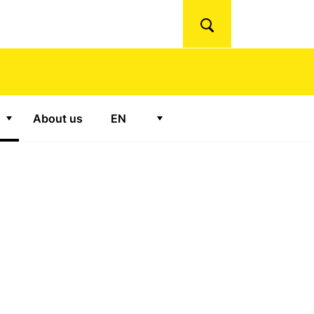
Search
About us
EN
"Ateliers"
Show submenu for "Podcasts"
Show submenu for "
EN
"