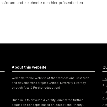
ionsforum und zeichnete den hier präsentierten
About this website
Qu
Welcome to the website of the transnational research
Ho
and development project Critical Diversity Literacy
Pr
through Arts & Further education!
Pu
Co
Our aim is to develop diversity-orientated further
education concepts based on educational theory,
Ate