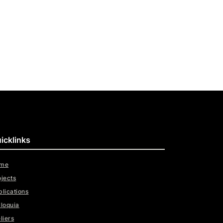
icklinks
me
ojects
blications
lloquia
liers