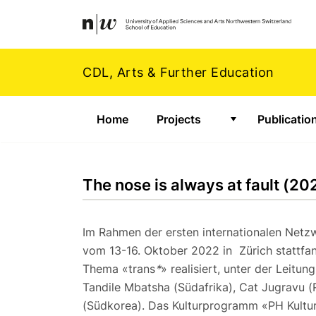
Navigation
Footer
Zum Inhalt springen.
CDL, Arts & Further Education
Home
Projects
Publicatio
Show submenu f
The nose is always at fault (20
Im Rahmen der ersten internationalen Net
vom 13-16. Oktober 2022 in Zürich stattfan
Thema «trans
*
» realisiert, unter der Leit
Tandile Mbatsha (Südafrika), Cat Jugravu 
(Südkorea). Das Kulturprogramm «PH Kult