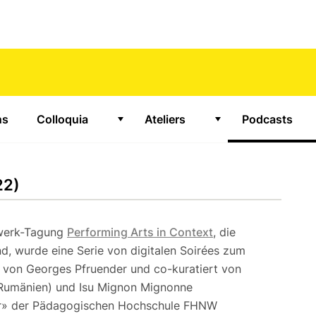
ns
Colloquia
Ateliers
Podcasts
or "Projects"
Show submenu for "Colloquia"
Show submenu for 
22)
zwerk-Tagung
Performing Arts in Context
, die
d, wurde eine Serie von digitalen Soirées zum
ung von Georges Pfruender und co-kuratiert von
(Rumänien) und Isu Mignon Mignonne
ur» der Pädagogischen Hochschule FHNW