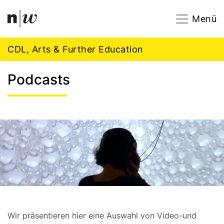
Navigation
Footer
Zum Inhalt springen.
Menü
CDL, Arts & Further Education
Podcasts
Wir präsentieren hier eine Auswahl von Video-und