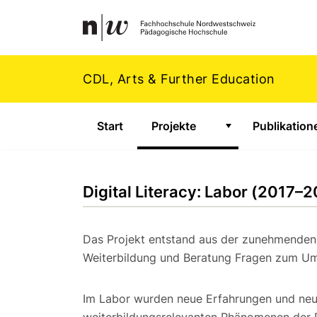
Navigation
Footer
Zum Inhalt springen.
CDL, Arts & Further Education
Start
Projekte
Publikation
Zeige Untermenü 
Digital Literacy: Labor (2017–
Das Projekt entstand aus der zunehmenden N
Weiterbildung und Beratung Fragen zum Um
Im Labor wurden neue Erfahrungen und neu
weiterbildungsrelevanten Phänomenen der Di