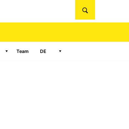
Suchen
Team
DE
ür "Ateliers"
Zeige Untermenü für "Podcasts"
Zeige Untermenü für "
DE
"