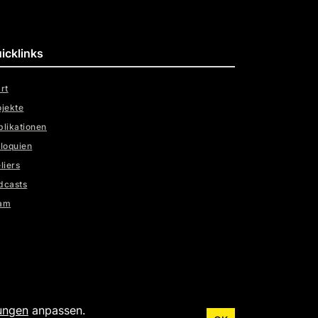
icklinks
rt
ojekte
blikationen
lloquien
liers
dcasts
am
lungen
anpassen.