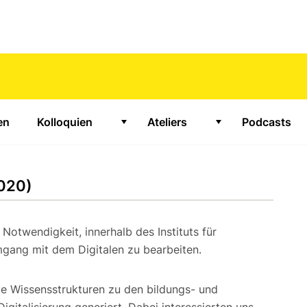
en
Kolloquien
Ateliers
Podcasts
für "Projekte"
Zeige Untermenü für "Kolloquien"
Zeige Untermenü f
2020)
otwendigkeit, innerhalb des Instituts für
gang mit dem Digitalen zu bearbeiten.
e Wissensstrukturen zu den bildungs- und
gitalisierung generiert. Dabei interessierten uns